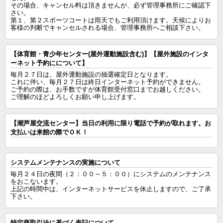
その場合、キャンセル料は頂きませんが、必ず管理事務所にご確認下
さい。

第１、第２スポーツコートは雨天でもご利用頂けます。天候によりお
客様の判断でキャンセルされる場合、管理事務所へご相談下さい。
【体育館・青少年センター(屋外運動施設含む)】【屋外施設のインタ
ーネット予約にについて】
毎月２７日は、屋外運動施設の抽選確定日となります。

これに伴い、毎月２７日は終日インターネット予約ができません。

ご予約の際は、お手数ですが体育館受付窓口までお越しください。

ご理解のほどよろしくお願い申し上げます。
【潮芦屋交流センター】当日の利用に限り電話で予約が取れます。お
支払いは来館の際でＯＫ！
システムメンテナンスの実施について
毎月２４日の夜間（２：００～５：００）にシステムのメンテナンス
をおこないます。

上記の時間中は、インターネットサービスを休止しますので、ご了承
下さい。
特定商取引法に基づく表記について