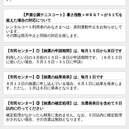
【芦屋公園テニスコート】暑さ指数＜ＷＢＧＴ＞が３１℃を
超えた場合の対応について
レンタルコート利用者のみなさまへは、原則運動中止をお知らせして
います。

その際は雨天中止と同様の対応を致します。
【市民センター】①【抽選の申請期間】は、毎月１５日から末日です
利用したい日の３月前の１５日～末日が申請期間です。（８月１２日
に使いたい場合、５月１５日～３１日に申請）
【市民センター】②【抽選の結果発表】は、毎月１日です
８月１２日の抽選に申し込んでいる場合、６月１日に結果を発表しま
す。ただし、１月は６日に発表となります。
【市民センター】③【抽選の確定処理】は、当選発表日を含めて５日
以内に行ってください
確定処理がなかったら精算に進めません。なお、５日以内に確定処理
がされない場合、その当選は無効となります。