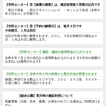
【市民センター】④【抽選の精算】は、確定処理後５営業日以内です
・窓口で現金　・窓口でキャッシュレス　・ネット上で決済（令和６
年４月から）が可能です。
【市民センター】⑤【予約の解禁日】は、毎月３日です
※休館日、１月は別日
当日の午前９時に解禁されます。ただし、３日が休館日の場合は４
日、１月は８日に解禁します。
【市民センター】施設・備品の使用料金が上がります
令和８年７月１日の支払から使用料金が上がります【９月分の抽選の
お支払いは適用されます】
【市民センター】令和６年４月の利用から受付方法が変更されます
抽選に申請できる数は１５コマです。２０１・２０２室、３０３Ａ・
Ｂ室に限り、同時申請ができます。
【総合公園】荒天時の施設利用について
気象警報（大雨、洪水、暴風）が発令されている場合はご利用頂けま
せん。
